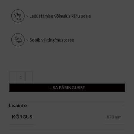
- Ladustamise võimalus käru peale
- Sobib välitingimustesse
LISA PÄRINGUSSE
Lisainfo
KÕRGUS
870 mm