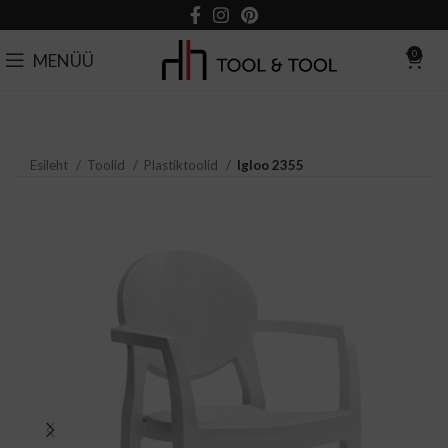
0
MENÜÜ
Esileht
Toolid
Plastiktoolid
Igloo 2355