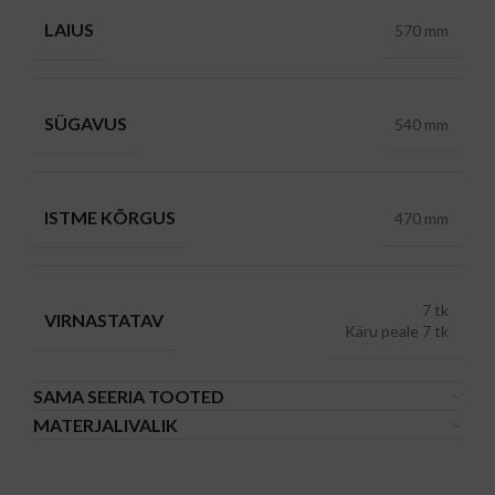
LAIUS
570 mm
SÜGAVUS
540 mm
ISTME KÕRGUS
470 mm
7 tk
VIRNASTATAV
Käru peale 7 tk
SAMA SEERIA TOOTED
MATERJALIVALIK