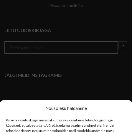
Privaatsuspoliitika
LIITU UUDISKIRJAGA
JÄLGI MEID INSTAGRAMIS
Nõusoleku haldamine
Parima kasutuskogemuse pakkumiseks kasutame tehnoloogiat nagu
küpsised, et salvestada ja/või pääseda ligi seadme andmetele. Nende
tehnoloogiatega nõustumine võimaldab meil töödelda andmeid nagu