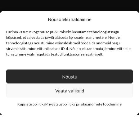
Nõusoleku haldamine
OSTUINFO
Parima kasutuskogemuse pakkumiseks kasutame tehnoloogiat nagu
küpsised, et salvestada ja/või pääseda ligi seadme andmetele. Nende
Privaatsuspoliitika
tehnoloogiatega nõustumine võimaldab meil töödelda andmeid nagu
sirvimiskäitumine või unikaalsed ID-d. Nõusoleku andmata jätmine või selle
tühistamine võib mõjutada teatud funktsioone negatiivselt.
LIITU UUDISKIRJAGA
Nõustu
Vaata valikuid
0
Küpsiste poliitika
Privaatsuspoliitika ja isikuandmete töötlemine
JÄLGI MEID INSTAGRAMIS
Pood
Päringukorv
Minu konto