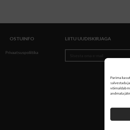
OSTUINFO
LIITU UUDISKIRJAGA
Privaatsuspoliitika
Parima kasu
salvestada j
võimaldab me
andmata jätm