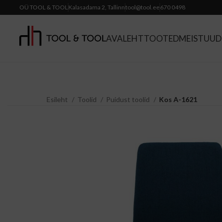
OÜ TOOL & TOOL
Kalasadama 2, Tallinn
tool@tool.ee
670 0498
AVALEHT
TOOTED
MEIST
UUDI
Esileht
Toolid
Puidust toolid
Kos A-1621