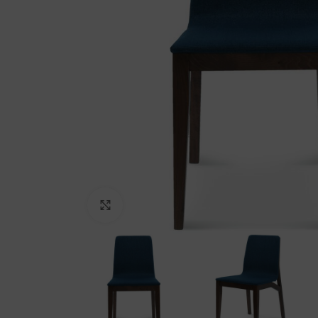
Kliki suurendamiseks