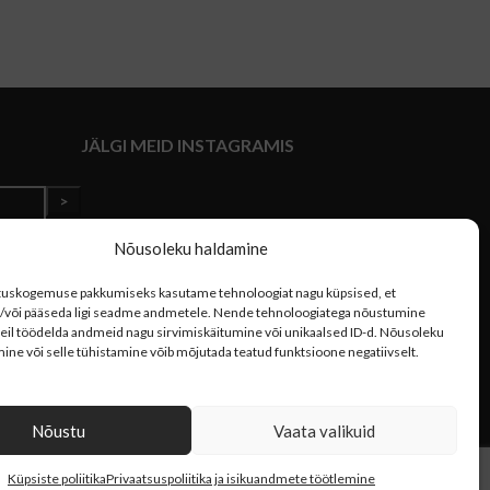
JÄLGI MEID INSTAGRAMIS
Nõusoleku haldamine
tuskogemuse pakkumiseks kasutame tehnoloogiat nagu küpsised, et
a/või pääseda ligi seadme andmetele. Nende tehnoloogiatega nõustumine
il töödelda andmeid nagu sirvimiskäitumine või unikaalsed ID-d. Nõusoleku
ine või selle tühistamine võib mõjutada teatud funktsioone negatiivselt.
Nõustu
Vaata valikuid
Küpsiste poliitika
Privaatsuspoliitika ja isikuandmete töötlemine