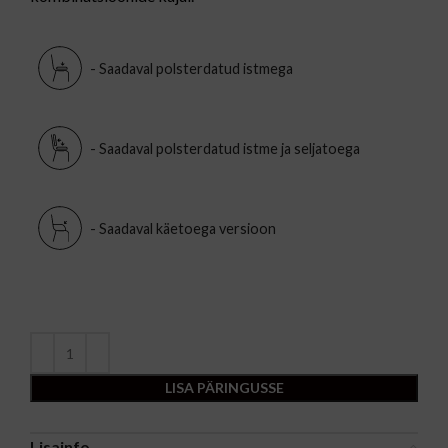
- Saadaval polsterdatud istmega
- Saadaval polsterdatud istme ja seljatoega
- Saadaval käetoega versioon
LISA PÄRINGUSSE
Lisainfo