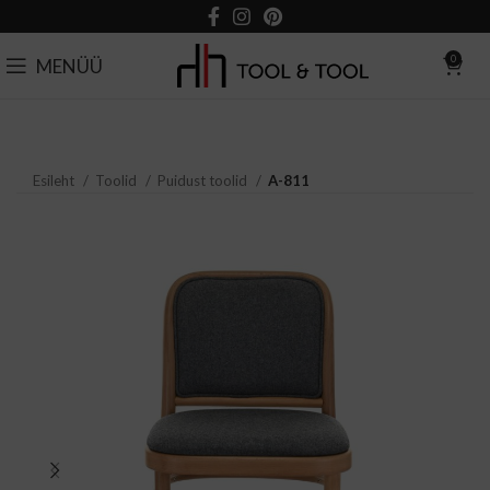
0
MENÜÜ
Esileht
Toolid
Puidust toolid
A-811