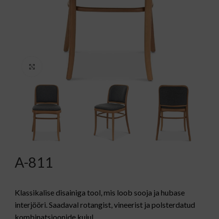
Kliki suurendamiseks
A-811
Klassikalise disainiga tool, mis loob sooja ja hubase
interjööri. Saadaval rotangist, vineerist ja polsterdatud
kombinatsioonide kujul.