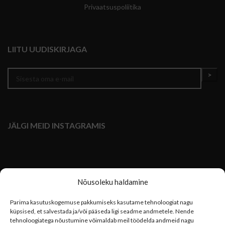
Privaatsuspoliitika
LIITU UUDISKIRJAGA
JÄLGI MEID INSTAGRAMIS
Nõusoleku haldamine
Parima kasutuskogemuse pakkumiseks kasutame tehnoloogiat nagu
küpsised, et salvestada ja/või pääseda ligi seadme andmetele. Nende
tehnoloogiatega nõustumine võimaldab meil töödelda andmeid nagu