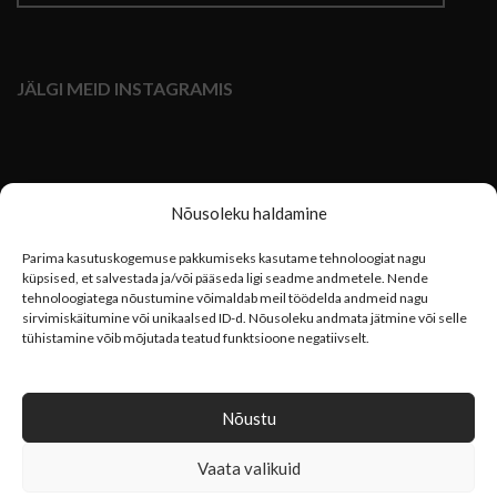
JÄLGI MEID INSTAGRAMIS
Nõusoleku haldamine
Parima kasutuskogemuse pakkumiseks kasutame tehnoloogiat nagu
küpsised, et salvestada ja/või pääseda ligi seadme andmetele. Nende
tehnoloogiatega nõustumine võimaldab meil töödelda andmeid nagu
sirvimiskäitumine või unikaalsed ID-d. Nõusoleku andmata jätmine või selle
tühistamine võib mõjutada teatud funktsioone negatiivselt.
Nõustu
Vaata valikuid
TOOL
2022