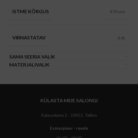
ISTME KÕRGUS
470 mm
VIRNASTATAV
6 tk
SAMA SEERIA VALIK
MATERJALIVALIK
KÜLASTA MEIE SALONGI
Kalasadama 2 - 10415, Tallinn
Esmaspäev - reede
11:00 - 18:00