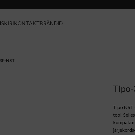
SKIRI
KONTAKT
BRÄNDID
-3F-NST
Tipo-
Tipo NST o
tool. Selle
kompaktne
järjekordse