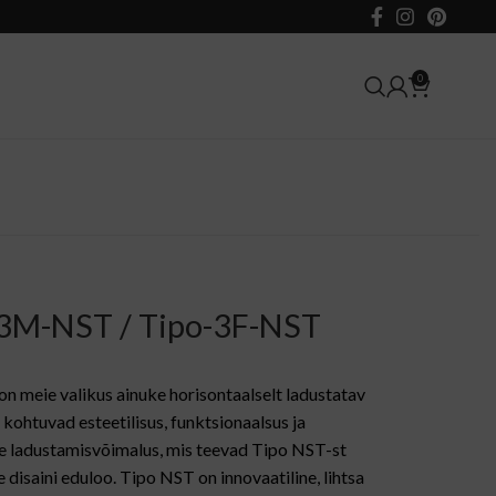
0
3M-NST / Tipo-3F-NST
n meie valikus ainuke horisontaalselt ladustatav
s kohtuvad esteetilisus, funktsionaalsus ja
 ladustamisvõimalus, mis teevad Tipo NST-st
 disaini eduloo. Tipo NST on innovaatiline, lihtsa