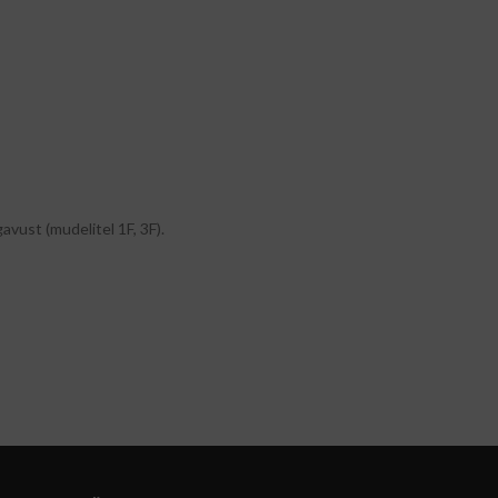
vust (mudelitel 1F, 3F).