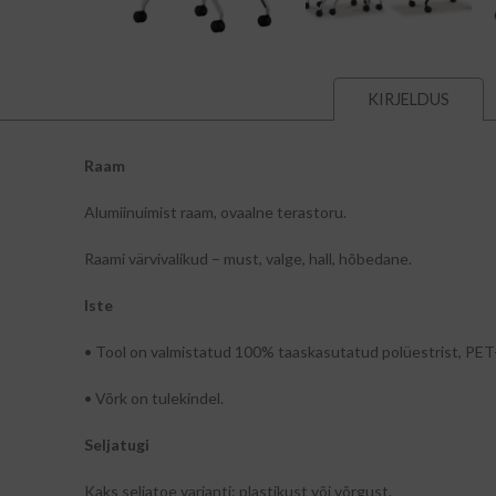
KIRJELDUS
Raam
Alumiinuimist raam, ovaalne terastoru.
Raami värvivalikud – must, valge, hall, hõbedane.
Iste
• Tool on valmistatud 100% taaskasutatud polüestrist, PET
• Võrk on tulekindel.
Seljatugi
Kaks seljatoe varianti: plastikust või võrgust.