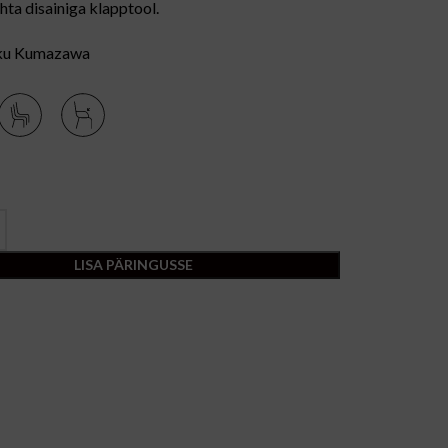
uhta disainiga klapptool.
aku Kumazawa
LISA PÄRINGUSSE