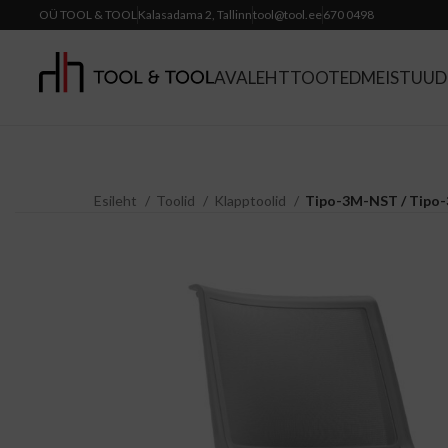
OÜ TOOL & TOOL
Kalasadama 2, Tallinn
tool@tool.ee
670 0498
AVALEHT
TOOTED
MEIST
UUDI
Esileht
Toolid
Klapptoolid
Tipo-3M-NST / Tipo