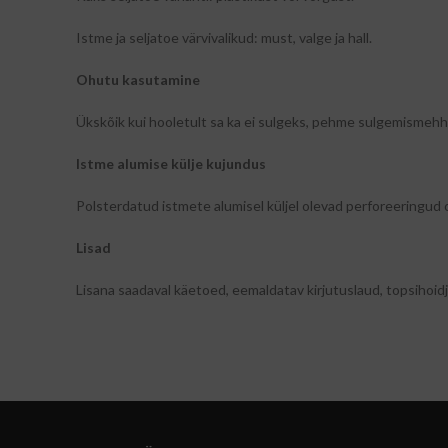
Istme ja seljatoe värvivalikud: must, valge ja hall.
Ohutu kasutamine
Ükskõik kui hooletult sa ka ei sulgeks, pehme sulgemismehh
Istme alumise külje kujundus
Polsterdatud istmete alumisel küljel olevad perforeeringud
Lisad
Lisana saadaval käetoed, eemaldatav kirjutuslaud, topsihoidja