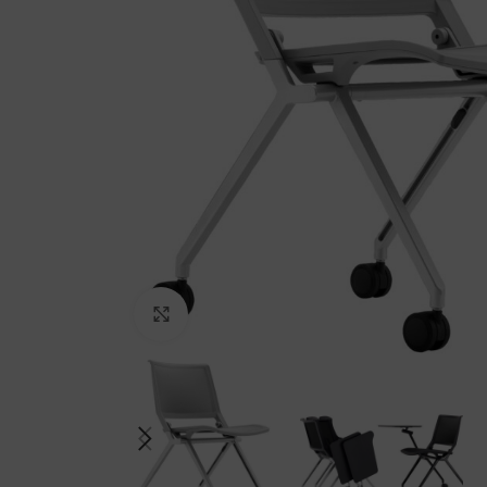
Kliki suurendamiseks