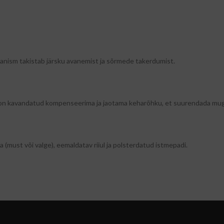
anism takistab järsku avanemist ja sõrmede takerdumist.
 on kavandatud kompenseerima ja jaotama keharõhku, et suurendada muga
 (must või valge), eemaldatav riiul ja polsterdatud istmepadi.