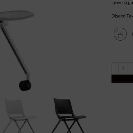
joone ja p
Disain: T