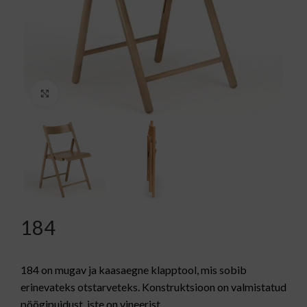
Kliki suurendamiseks
184
184 on mugav ja kaasaegne klapptool, mis sobib
erinevateks otstarveteks. Konstruktsioon on valmistatud
pöögipuidust, iste on vineerist.