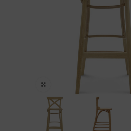
Kliki suurendamiseks