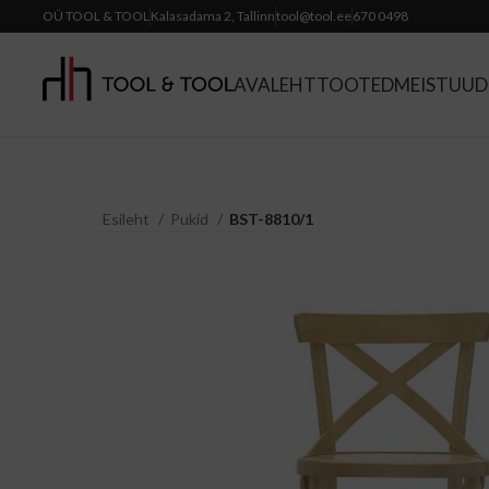
OÜ TOOL & TOOL
Kalasadama 2, Tallinn
tool@tool.ee
670 0498
AVALEHT
TOOTED
MEIST
UUDI
Esileht
Pukid
BST-8810/1