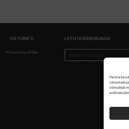
OSTUINFO
LIITU UUDISKIRJAGA
Privaatsuspoliitika
Parima kasu
salvestada j
võimaldab me
andmata jätm