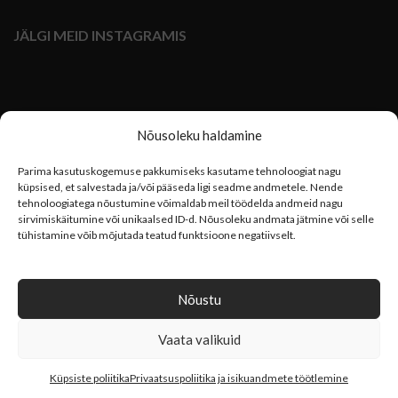
JÄLGI MEID INSTAGRAMIS
Nõusoleku haldamine
Parima kasutuskogemuse pakkumiseks kasutame tehnoloogiat nagu
küpsised, et salvestada ja/või pääseda ligi seadme andmetele. Nende
tehnoloogiatega nõustumine võimaldab meil töödelda andmeid nagu
sirvimiskäitumine või unikaalsed ID-d. Nõusoleku andmata jätmine või selle
tühistamine võib mõjutada teatud funktsioone negatiivselt.
Nõustu
Vaata valikuid
TOOL
2022
0
Küpsiste poliitika
Privaatsuspoliitika ja isikuandmete töötlemine
Pood
Päringukorv
Minu konto