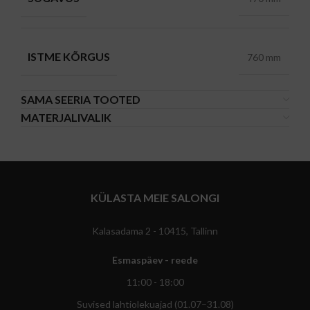
ISTME KÕRGUS
760 mm
SAMA SEERIA TOOTED
MATERJALIVALIK
KÜLASTA MEIE SALONGI
Kalasadama 2 - 10415, Tallinn
Esmaspäev - reede
11:00 - 18:00
Suvised lahtiolekuajad (01.07–31.08)