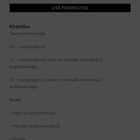
LISA PÄRINGUSSE
Kirjeldus
Tooteversioonid
30 – nurgatugitool.
31 – nurgatugitool, mida on võimalik ühendada 1
eralduseinaga.
32 – nurgatugitool, mida on võimalik ühendada 2
eralduseinaga.
Raam
– Must (pulbervärvitud).
– Metallik (pulbervärvitud).
– Kroom.