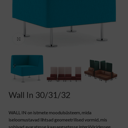
Kliki suurendamiseks
Wall In 30/31/32
WALL IN on istmete moodulsüsteem, mida
iseloomustavad lihtsad geomeetrilised vormid, mis
sobivad avaratesse kaasaegsetesse interjööridessee,