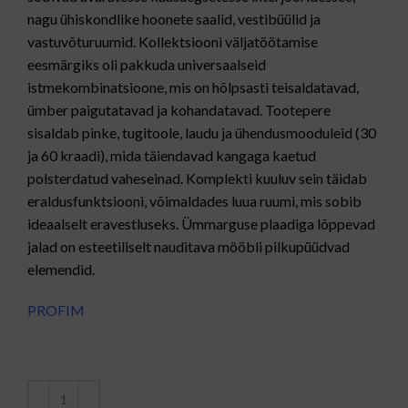
nagu ühiskondlike hoonete saalid, vestibüülid ja
vastuvõturuumid. Kollektsiooni väljatöötamise
eesmärgiks oli pakkuda universaalseid
istmekombinatsioone, mis on hõlpsasti teisaldatavad,
ümber paigutatavad ja kohandatavad. Tootepere
sisaldab pinke, tugitoole, laudu ja ühendusmooduleid (30
ja 60 kraadi), mida täiendavad kangaga kaetud
polsterdatud vaheseinad. Komplekti kuuluv sein täidab
eraldusfunktsiooni, võimaldades luua ruumi, mis sobib
ideaalselt eravestluseks. Ümmarguse plaadiga lõppevad
jalad on esteetiliselt nauditava mööbli pilkupüüdvad
elemendid.
PROFIM