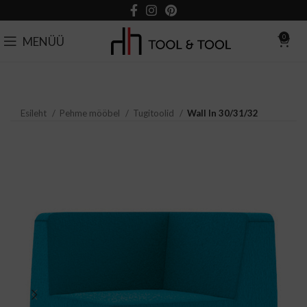
0
MENÜÜ
Esileht
Pehme mööbel
Tugitoolid
Wall In 30/31/32