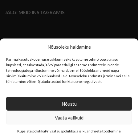
JÄLGI MEID INSTAGRAMIS
Nõusoleku haldamine
Parima kasutuskogemuse pakkumiseks kasutame tehnoloogiat nagu
küpsised, et salvestada ja/või pääseda ligi seadme andmetele. Nende
tehnoloogiatega nõustumine võimaldab meil töödelda andmeid nagu
sirvimiskäitumine või unikaalsed ID-d. Nõusoleku andmata jätmine või selle
tühistamine võib mõjutada teatud funktsioone negatiivselt.
Nõustu
Vaata valikuid
TOOL
2022
0
Küpsiste poliitika
Privaatsuspoliitika ja isikuandmete töötlemine
Pood
Päringukorv
Minu konto