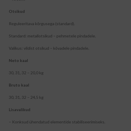
Otsikud
Reguleeritava kõrgusega (standard).
Standard: metallotsikud – pehmetele pindadele.
Valikus: vildist otsikud – kõvadele pindadele.
Neto kaal
30, 31, 32 – 20,0 kg
Bruto kaal
30, 31, 32 – 24,5 kg
Lisavalikud
– Konksud ühendatud elementide stabiliseerimiseks.