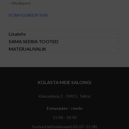
– Mediaport.
KONFIGUREERI SIIN
Lisainfo
SAMA SEERIA TOOTED
MATERJALIVALIK
KÜLASTA MEIE SALONGI
Kalasadama 2 - 10415, Tallinn
Esmaspäev - reede
11:00 - 18:00
Suvised lahtiolekuajad (01.07–31.08)