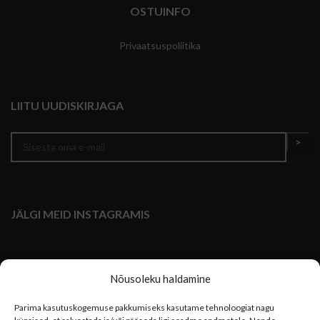
OSTUINFO
Privaatsuspoliitika
LIITU UUDISKIRJAGA
JÄLGI MEID INSTAGRAMIS
Nõusoleku haldamine
Parima kasutuskogemuse pakkumiseks kasutame tehnoloogiat nagu