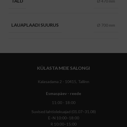
TALD
Ø 470 mm
LAUAPLAADI SUURUS
Ø 700 mm
KÜLASTA MEIE SALONGI
Kalasadama 2 - 10415, Tallinn
Esmaspäev - reede
11:00 - 18:00
Suvised lahtiolekuajad (01.07–31.08)
E–N 10:00–18:00
R 10:00–15:00