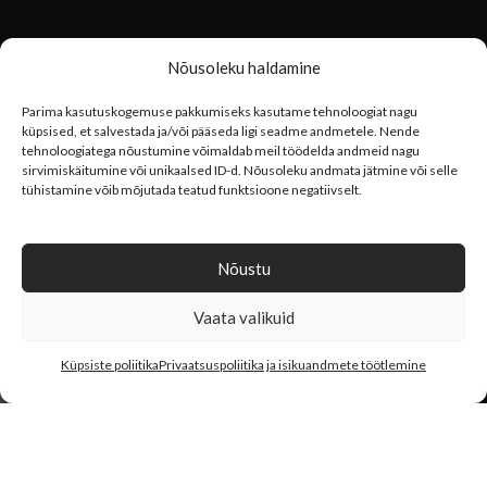
Nõusoleku haldamine
OSTUINFO
Parima kasutuskogemuse pakkumiseks kasutame tehnoloogiat nagu
küpsised, et salvestada ja/või pääseda ligi seadme andmetele. Nende
Privaatsuspoliitika
tehnoloogiatega nõustumine võimaldab meil töödelda andmeid nagu
sirvimiskäitumine või unikaalsed ID-d. Nõusoleku andmata jätmine või selle
tühistamine võib mõjutada teatud funktsioone negatiivselt.
LIITU UUDISKIRJAGA
Nõustu
Vaata valikuid
0
Küpsiste poliitika
Privaatsuspoliitika ja isikuandmete töötlemine
JÄLGI MEID INSTAGRAMIS
Pood
Moodul
Päringukorv
Minu konto